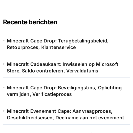
r
c
h
Recente berichten
f
o
r
Minecraft Cape Drop: Terugbetalingsbeleid,
:
Retourproces, Klantenservice
Minecraft Cadeaukaart: Inwisselen op Microsoft
Store, Saldo controleren, Vervaldatums
Minecraft Cape Drop: Beveiligingstips, Oplichting
vermijden, Verificatieproces
Minecraft Evenement Cape: Aanvraagproces,
Geschiktheidseisen, Deelname aan het evenement