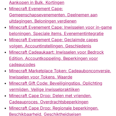
Aankopen in Bulk, Kortingen
Minecraft Evenement Cape:
Gemeenschapsevenementen, Deelnemen aan
uitdagingen, Beloningen verdienen
Minecraft Evenement Cape: Inwisselen voor in-game
beloningen, Speciale items, Evenementintegratie
Minecraft Evenement Cape: Geclaimde capes
volgen, Accountinstellingen, Geschiedenis
Minecraft Cadeaukaart: Inwisselen voor Bedrock
Edition, Accountkoppeling, Beperkingen voor
cadeaucodes
Minecraft Marketplace Token: Cadeaubonconversie,
Inwisselen voor Tokens, Waarde
Minecraft Gift Code: Beveiligingstips, Oplichting
vermijden, Veilige inwisselpraktijken
Minecraft Cape Drop: Delen met vrienden,
Cadeauproces, Overdrachtsbeperkingen
Minecraft Cape Drop: Regionale beperkingen,
Beschikbaarheid, Geschiktheidseisen