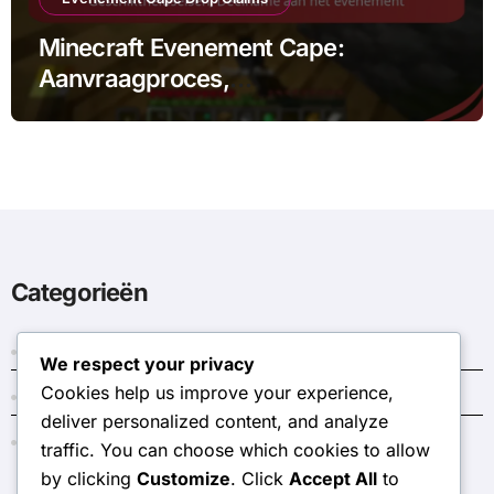
Minecraft Evenement Cape:
Aanvraagproces,
Geschiktheidseisen, Deelname aan
het evenement
Categorieën
Evenement Cape Drop Claims
We respect your privacy
Cookies help us improve your experience,
Giftcode inwisselprocessen
deliver personalized content, and analyze
Procedures voor het aanvragen van Marketplace-
traffic. You can choose which cookies to allow
tokens
by clicking
Customize
. Click
Accept All
to