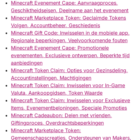
Minecraft Evenement Cape: Aanvraagproces,
Geschiktheidseisen, Deelname aan het evenement
Minecraft Marketplace Token: Geclaimde Tokens
Volgen, Accountbeheer, Geschiedenis
Minecraft Gift Code: Inwisselen in de mobiele app,
Regionale beperkingen, Veelvoorkomende fouten
Minecraft Evenement Cape: Promotionele
evenementen, Exclusieve ontwerpen, Beperkte tijd
aanbiedingen
Minecraft Token Claim: Opties voor Gezinsdeling,
Accountinstellingen, Machtigingen
Minecraft Token Claim: Inwisselen voor In-Game
Valuta, Aankoopgidsen, Token Waarde
Minecraft Token Claim: Inwisselen voor Exclusieve
Items, Evenementbeloningen, Speciale Promoties
Minecraft Cadeaubon: Delen met vrienden,
Giftingproces, Overdrachtsbeperkingen
Minecraft Marketplace Token:
Gemeenschapscreaties, Ondersteunen van Makers,