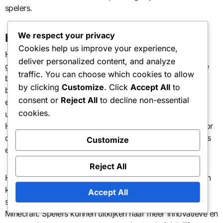
spelers.
We respect your privacy
Historische context
Cookies help us improve your experience,
Het concept van de Event Cape is in de loop der tijd
deliver personalized content, and analyze
geëvolueerd, waarbij eerdere evenementen eenvoudigere
traffic. You can choose which cookies to allow
beloningen en beperkte interactie met de gemeenschap
by clicking
Customize
. Click
Accept All
to
boden. Naarmate Minecraft is gegroeid, zijn ook de
consent or
Reject All
to decline non-essential
evenementen gegroeid, wat heeft geleid tot meer
cookies.
uitgebreide en boeiende ervaringen voor spelers.
Historische evenementen hebben de weg vrijgemaakt voor
de huidige structuur, waarbij capes zowel een beloning als
Customize
een symbool van gemeenschapsbetrokkenheid dienen.
Reject All
Het begrijpen van de geschiedenis van deze evenementen
kan inzicht bieden in de toekomstige richting van de
Accept All
strategieën voor gemeenschapsbetrokkenheid van
Minecraft. Spelers kunnen uitkijken naar meer innovatieve en