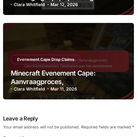
vermijden, Verificatieproces
Clara Whitfield
Mar 12, 2026
Evenement Cape Drop Claims
Minecraft Evenement Cape:
Aanvraagproces,
Geschiktheidseisen, Deelname aan
Clara Whitfield
Mar 11, 2026
het evenement
Leave a Reply
Your email address will not be published.
Required fields are marked
*