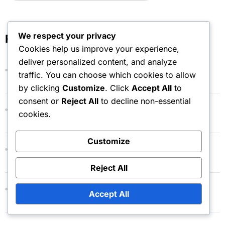
a
r
c
h
We respect your privacy
Recente berichten
f
Cookies help us improve your experience,
o
deliver personalized content, and analyze
r
Minecraft Cape Drop: Terugbetalingsbeleid,
traffic. You can choose which cookies to allow
:
Retourproces, Klantenservice
by clicking
Customize
. Click
Accept All
to
consent or
Reject All
to decline non-essential
Minecraft Cadeaukaart: Inwisselen op Microsoft
cookies.
Store, Saldo controleren, Vervaldatums
Customize
Minecraft Cape Drop: Beveiligingstips, Oplichting
vermijden, Verificatieproces
Reject All
Minecraft Evenement Cape: Aanvraagproces,
Accept All
Geschiktheidseisen, Deelname aan het evenement