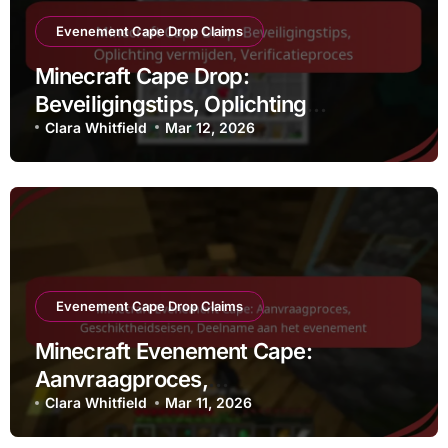
Evenement Cape Drop Claims
Minecraft Cape Drop:
Beveiligingstips, Oplichting
vermijden, Verificatieproces
Clara Whitfield
Mar 12, 2026
Evenement Cape Drop Claims
Minecraft Evenement Cape:
Aanvraagproces,
Geschiktheidseisen, Deelname aan
Clara Whitfield
Mar 11, 2026
het evenement