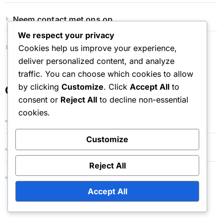
Neem contact met ons op
We respect your privacy
Alle berichten
Cookies help us improve your experience,
deliver personalized content, and analyze
traffic. You can choose which cookies to allow
by clicking
Customize
. Click
Accept All
to
Categorieën
consent or
Reject All
to decline non-essential
cookies.
Evenement Cape Drop Claims
Customize
Giftcode inwisselprocessen
Reject All
Procedures voor het aanvragen van Marketplace-
tokens
Accept All