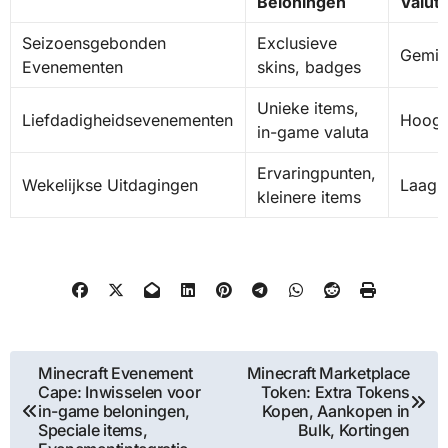
Beloningen
Valut
Seizoensgebonden
Exclusieve
Gemid
Evenementen
skins, badges
Unieke items,
Liefdadigheidsevenementen
Hoog
in-game valuta
Ervaringpunten,
Wekelijkse Uitdagingen
Laag
kleinere items
Post
Minecraft Evenement
Minecraft Marketplace
Cape: Inwisselen voor
Token: Extra Tokens
navigation
in-game beloningen,
Kopen, Aankopen in
Speciale items,
Bulk, Kortingen