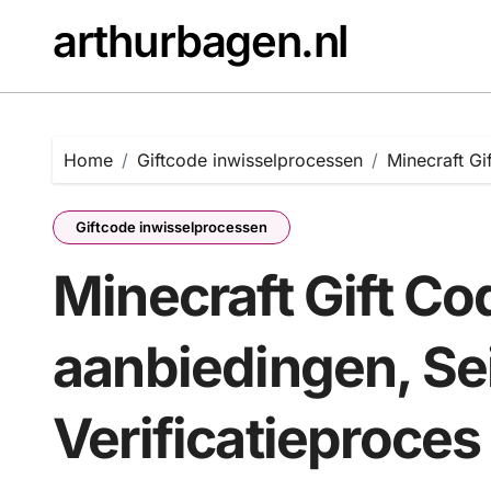
Skip
arthurbagen.nl
to
content
Home
Giftcode inwisselprocessen
Minecraft Gi
Giftcode inwisselprocessen
Minecraft Gift Co
aanbiedingen, S
Verificatieproces