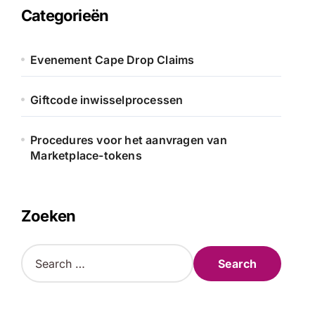
Categorieën
Evenement Cape Drop Claims
Giftcode inwisselprocessen
Procedures voor het aanvragen van
Marketplace-tokens
Zoeken
S
e
a
r
c